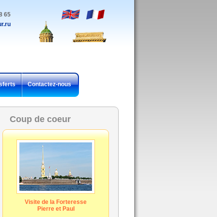
8 65
r.ru
sferts
Contactez-nous
Coup de coeur
Visite de la Forteresse
Pierre et Paul