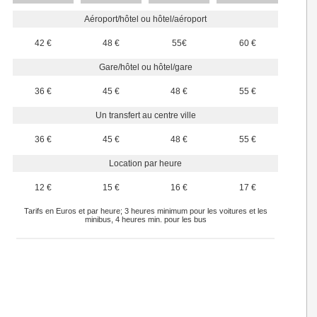
Aéroport/hôtel ou hôtel/aéroport
42 €
48 €
55€
60 €
Gare/hôtel ou hôtel/gare
36 €
45 €
48 €
55 €
Un transfert au centre ville
36 €
45 €
48 €
55 €
Location par heure
12 €
15 €
16 €
17 €
Tarifs en Euros et par heure; 3 heures minimum pour les voitures et les
minibus, 4 heures min. pour les bus