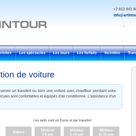
+7 812 941 9
info@artintou
visites
Les spéctacles
Les tours
Les forfaits
Incentive
Tran
tion de voiture
server un transfert ou bien une voiture avec chauffeur pendant votre
cules sont confortables et équipés d'air conditionné. L'assistance d'un
Les tarifs sont en Euros et par transfert
Minivan
Minibus
Minibus
Voiture
3-5 pax
6-10 pax
11-15 pax