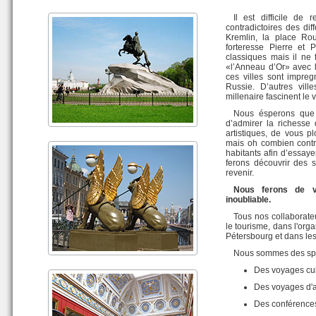
Il est difficile de
contradictoires des di
Kremlin, la place Rou
forteresse Pierre et P
classiques mais il ne 
«l’Anneau d’Or» avec l
ces villes sont impreg
Russie. D’autres vil
millenaire fascinent le 
Nous ésperons que 
d’admirer la richesse 
artistiques, de vous p
mais oh combien contra
habitants afin d’essay
ferons découvrir des 
revenir.
Nous ferons de v
inoubliable.
Tous nos collaborate
le tourisme, dans l'org
Pétersbourg et dans les
Nous sommes des spéc
Des voyages cul
Des voyages d'a
Des conférences